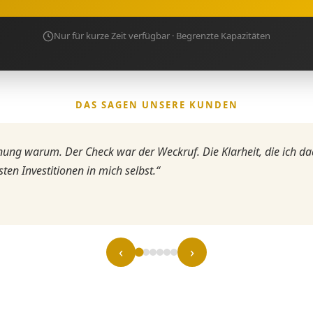
Nur für kurze Zeit verfügbar · Begrenzte Kapazitäten
DAS SAGEN UNSERE KUNDEN
nung warum. Der Check war der Weckruf. Die Klarheit, die ich d
ten Investitionen in mich selbst.“
‹
›