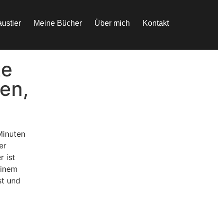
ustier
Meine Bücher
Über mich
Kontakt
te
en,
Minuten
er
r ist
einem
st und