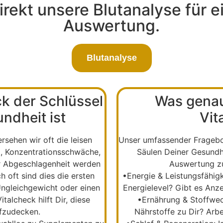
irekt unsere Blutanalyse für e
Auswertung.
Blutanalyse
k der Schlüssel
Was genau
ndheit ist
Vit
rsehen wir oft die leisen
Unser umfassender Fragebo
t, Konzentrationsschwäche,
Säulen Deiner Gesundhei
er Abgeschlagenheit werden
Auswertung zu
h oft sind dies die ersten
•
Energie & Leistungsfähigk
Ungleichgewicht oder einen
Energielevel? Gibt es Anz
Vitalcheck
hilft Dir, diese
•
Ernährung & Stoffwec
ufzudecken.
Nährstoffe zu Dir? Arb