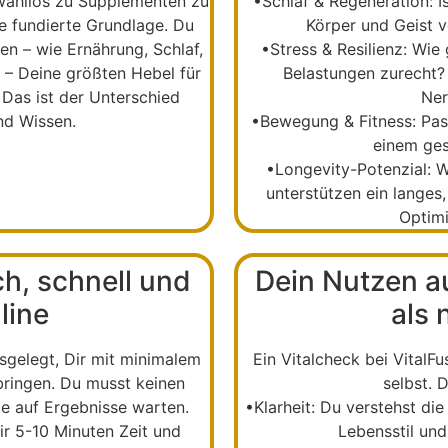
wahllos zu Supplementen zu
•
Schlaf & Regeneration:
I
ine fundierte Grundlage. Du
Körper und Geist v
en – wie Ernährung, Schlaf,
•
Stress & Resilienz:
Wie 
 Deine größten Hebel für
Belastungen zurecht? 
 Das ist der Unterschied
Ner
nd Wissen.
•
Bewegung & Fitness:
Pass
einem ges
•
Longevity-Potenzial:
We
unterstützen ein langes
Optim
ch, schnell und
Dein Nutzen au
line
als 
sgelegt, Dir mit minimalem
Ein
Vitalcheck
bei VitalFu
ringen. Du musst keinen
selbst. D
ge auf Ergebnisse warten.
•
Klarheit:
Du verstehst di
 5-10 Minuten Zeit und
Lebensstil un