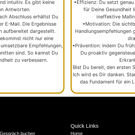
d intuitiv. Es gibt keine
•
Effizienz:
Du setzt genau 
en Antworten.
für Deine Gesundheit l
ach Abschluss erhältst Du
ineffektive Maß
r E-Mail. Die Ergebnisse
•
Motivation:
Die sicht
 aufbereitet dargestellt.
Handlungsempfehlungen g
ekommst nicht nur eine
dra
kt umsetzbare Empfehlungen,
•
Prävention:
Indem Du frühz
nitten sind. So kannst Du
Du proaktiv gegensteuer
ndheit zu verbessern.
Erkran
Bist Du bereit, den ersten
Ich wird es Dir danken. Sta
das Fundament für ein Le
Quick Links
 Gespräch buchen
Home