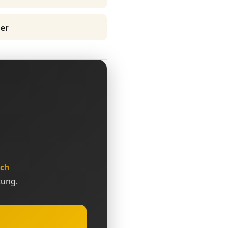
her
äch
tung.