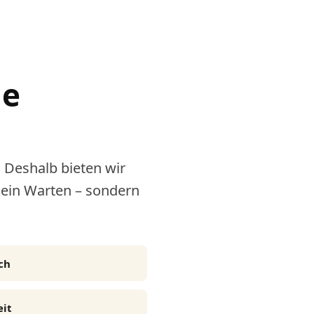
ne
 Deshalb bieten wir
kein Warten – sondern
ch
eit