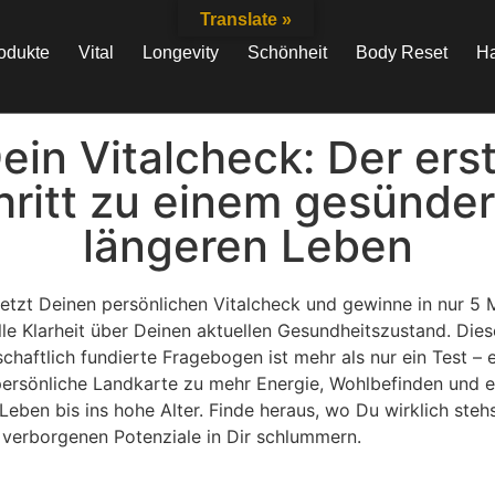
Translate »
odukte
Vital
Longevity
Schönheit
Body Reset
Ha
ein Vitalcheck: Der ers
hritt zu einem gesünder
längeren Leben
jetzt Deinen persönlichen
Vitalcheck
und gewinne in nur 5 
le Klarheit über Deinen aktuellen Gesundheitszustand. Dies
chaftlich fundierte Fragebogen ist mehr als nur ein Test – e
persönliche Landkarte zu mehr Energie, Wohlbefinden und 
 Leben bis ins hohe Alter. Finde heraus, wo Du wirklich steh
verborgenen Potenziale in Dir schlummern.