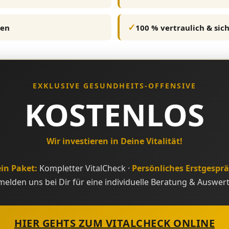
ten
100 % vertraulich & sic
EXKLUSIVE GESUNDHEITS-OFFENSIVE
KOSTENLOS
Wir investieren in Deine Vitalität!
in Paket:
Kompletter VitalCheck ·
Persönliches Erstgespr
melden uns bei Dir für eine individuelle Beratung & Auswer
HIER GEHTS ZUM VITALCHECK ONLINE