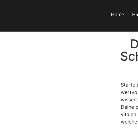
Inhalt
springen
Home
Pr
D
Sc
Starte 
wertvol
wissens
Deine 
vitalen
welche 