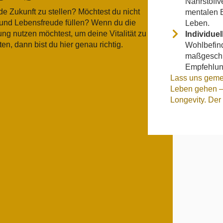
Nährstoffv
de Zukunft zu stellen? Möchtest du nicht
mentalen B
e und Lebensfreude füllen? Wenn du die
Leben.
ng nutzen möchtest, um deine Vitalität zu
Individuel
n, dann bist du hier genau richtig.
Wohlbefind
maßgeschn
Empfehlung
Lass uns gem
Leben gehen – m
Longevity. Der n