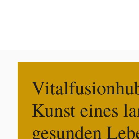
Vitalfusionhu
Kunst eines l
gesunden Leb