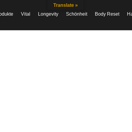
Translate »
odukte
Vital
Longevity
Schönheit
Body Reset
Ha
. If you haven't
tters of the heart,