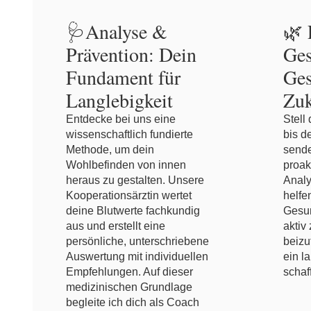
🩺Analyse &
🌿 
Prävention: Dein
Ges
Fundament für
Ges
Langlebigkeit
Zuk
Entdecke bei uns eine
Stell 
wissenschaftlich fundierte
bis d
Methode, um dein
sende
Wohlbefinden von innen
proak
heraus zu gestalten. Unsere
Analy
Kooperationsärztin wertet
helfen
deine Blutwerte fachkundig
Gesun
aus und erstellt eine
aktiv
persönliche, unterschriebene
beizu
Auswertung mit individuellen
ein l
Empfehlungen. Auf dieser
schaf
medizinischen Grundlage
begleite ich dich als Coach