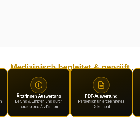
Medizinisch begleitet &
geprüft
Gesundheit in sicheren Händen – von der Blutabnahme bis zur ärztlichen Aus
Ärzt*innen Auswertung
PDF-Auswertung
n
Befund & Empfehlung durch
Persönlich unterzeichnetes
approbierte Ärzt*innen
Dokument