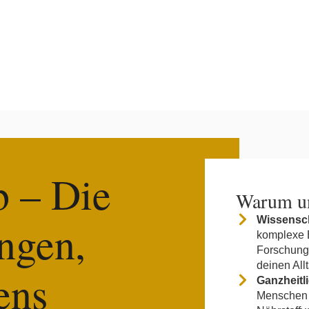
b – Die
Warum un
Wissenscha
angen,
komplexe E
Forschung 
deinen All
ens
Ganzheitli
Menschen 