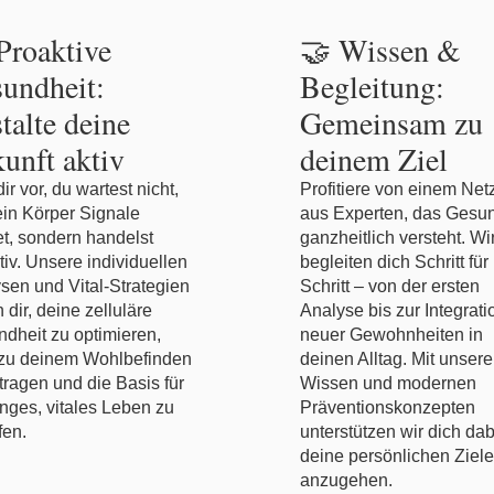
Proaktive
🤝 Wissen &
undheit:
Begleitung:
talte deine
Gemeinsam zu
unft aktiv
deinem Ziel
dir vor, du wartest nicht,
Profitiere von einem Ne
ein Körper Signale
aus Experten, das Gesun
t, sondern handelst
ganzheitlich versteht. Wi
tiv. Unsere individuellen
begleiten dich Schritt für
sen und Vital-Strategien
Schritt – von der ersten
 dir, deine zelluläre
Analyse bis zur Integrati
dheit zu optimieren,
neuer Gewohnheiten in
 zu deinem Wohlbefinden
deinen Alltag. Mit unser
tragen und die Basis für
Wissen und modernen
anges, vitales Leben zu
Präventionskonzepten
fen.
unterstützen wir dich dab
deine persönlichen Ziele
anzugehen.