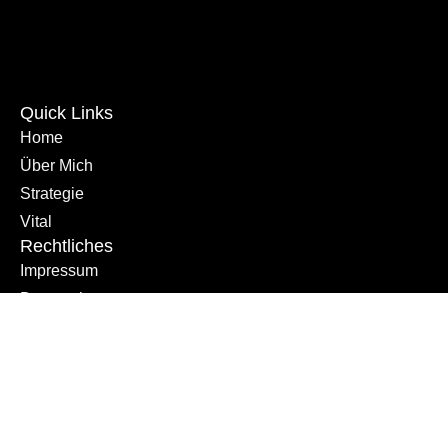
Quick Links
Home
Über Mich
Strategie
Vital
Rechtliches
Impressum
Datenschutz
Copyright © 2025 | Ronny Oettel – alle Rechte vorbehalten |
designed by
skmdigitals.com