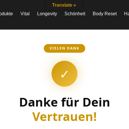
Translate »
odukte
Vital
Longevity
Schönheit
Body Reset
Ha
VIELEN DANK
✓
Danke für Dein
Vertrauen!